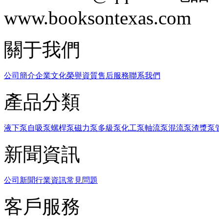
www.booksontexas.com
關于我們
公司簡介
企業文化
榮譽資質
售后服務
聯系我們
產品分類
液下泵
自吸泵
螺桿泵
磁力泵
多級泵
化工泵
軸流泵
混流泵
渣漿泵
新聞資訊
公司新聞
行業資訊
常見問題
客戶服務