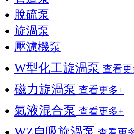
脫硫泵
旋渦泵
壓濾機泵
W型化工旋渦泵
查看更
磁力旋渦泵
查看更多+
氣液混合泵
查看更多+
WZ自吸旋渦泵
查看更多