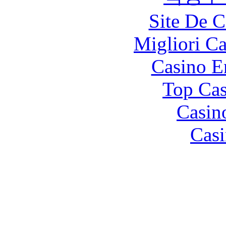
Site De C
Migliori 
Casino E
Top Cas
Casin
Casi