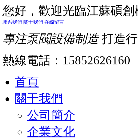
您好，歡迎光臨江蘇碩創
聯系我們
關于我們
在線留言
專注泵閥設備制造
打造行
熱線電話：
15852626160
首頁
關于我們
公司簡介
企業文化