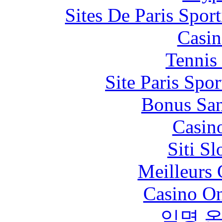
Sites De Paris Spor
Casin
Tennis 
Site Paris Spor
Bonus San
Casin
Siti S
Meilleurs 
Casino O
익명 