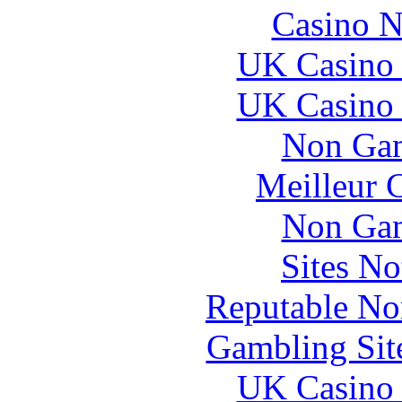
Casino N
UK Casino
UK Casino
Non Gam
Meilleur 
Non Gam
Sites N
Reputable No
Gambling Sit
UK Casino