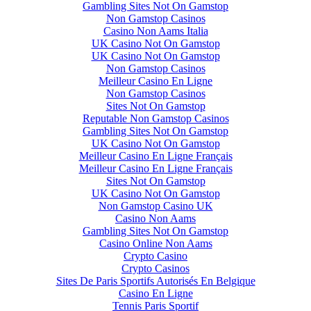
Gambling Sites Not On Gamstop
Non Gamstop Casinos
Casino Non Aams Italia
UK Casino Not On Gamstop
UK Casino Not On Gamstop
Non Gamstop Casinos
Meilleur Casino En Ligne
Non Gamstop Casinos
Sites Not On Gamstop
Reputable Non Gamstop Casinos
Gambling Sites Not On Gamstop
UK Casino Not On Gamstop
Meilleur Casino En Ligne Français
Meilleur Casino En Ligne Français
Sites Not On Gamstop
UK Casino Not On Gamstop
Non Gamstop Casino UK
Casino Non Aams
Gambling Sites Not On Gamstop
Casino Online Non Aams
Crypto Casino
Crypto Casinos
Sites De Paris Sportifs Autorisés En Belgique
Casino En Ligne
Tennis Paris Sportif