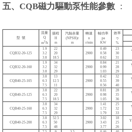
五、
CQB磁力驅動泵
性能參數
：
流量
效率
揚程
汽蝕余量
轉速
軸功率
Q
型 號
H
(NPSH)r
n
pa
ゥ
3
m
m
r/min
KW
m
/h
%
1.9
22
0.49
23
CQB32-20-125
3.2
20
2900
0.58
30
3.8
18.5
0.62
31
1.9
34
0.84
21
CQB32-20-160
3.2
32
2900
0.99
28
3.8
29
1.03
29
3.8
13
0.42
32
CQB40-25-105
6.3
12.5
2900
0.55
39
7.5
11
0.56
40
3.8
22
0.81
28
CQB40-25-125
6.3
20
2900
0.98
35
7.5
18.5
1.05
36
3.8
34
1.41
25
CQB40-25-160
6.3
32
2900
1.72
32
7.5
29
1.79
33
3.8
52.5
3.02
18
Y
CQB40-25-200
6.3
50
2900
3.43
25
7.5
48
3.77
26
7.5
9
3.5
0.46
40