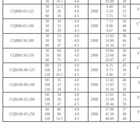
30
78.5
4.0
16.88
38
30
22.5
4.0
4.48
41
Y
CQB80-65-125
50
20
4.0
2900
5.24
52
60
18
4.5
5.55
53
30
34
4.0
7.72
36
Y
CQB80-65-160
50
32
4.0
2900
9.08
48
60
29
4.5
9.67
49
30
53
4.0
12.03
36
CQB80-50-200
50
50
4.0
2900
14.80
46
60
47
4.5
16.34
47
30
84
4.0
19.06
36
Y
CQB80-50-250
50
80
4.0
2900
23.68
46
60
75
4.5
26.07
47
60
23
4.0
8.35
45
Y
CQB100-80-125
100
20
4.0
2900
9.73
56
120
16.5
4.5
9.46
57
60
35
4.0
12.43
46
CQB100-80-160
100
32
4.0
2900
15.85
55
120
28
4.5
16.34
56
60
54
4.0
21.01
42
Y
CQB100-65-200
100
50
4.0
2900
25.69
53
120
47
4.5
28.44
56
60
86
4.0
37.98
37
Y
CQB100-65-250
100
80
4.0
2900
45.39
48
120
74.5
4.5
49.69
49