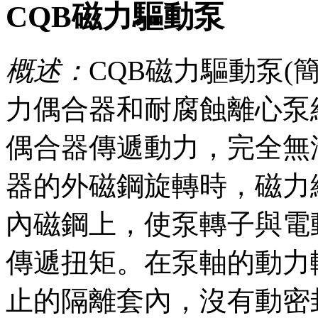
CQB磁力驅動泵
概述：
CQB磁力驅動泵(
力偶合器和耐腐蝕離心泵
偶合器傳遞動力，完全無
器的外磁鋼旋轉時，磁力
內磁鋼上，使泵轉子與電
傳遞扭矩。在泵軸的動力
止的隔離套內，沒有動密