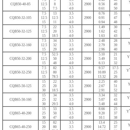
CQB50-40-85
12.5
8
3.5
2900
0.56
49
15
7.5
4.0
0.61
50
7.5
13
3.5
0.76
35
CQB50-32-105
12.5
12.5
3.5
2900
0.91
47
15
11
4.0
0.94
48
7.5
22
3.5
1.49
30
CQB50-32-125
12.5
20
3.5
2900
1.62
42
15
18.5
4.0
1.63
43
7.5
34
3.5
2.48
28
CQB50-32-160
12.5
32
3.5
2900
2.79
39
15
29
4.0
2.96
40
7.5
52.5
3.5
5.10
21
Y
CQB50-32-200
12.5
50
3.5
2900
5.49
31
15
48
4.0
6.13
32
7.5
82
3.5
9.57
17.5
Y
CQB50-32-250
12.5
80
3.5
2900
10.89
25
15
78.5
4.0
13.32
26
15
22
3.5
2.25
40
CQB65-50-125
25
20
3.5
2900
2.67
51
30
18.5
4.0
2.91
52
15
34
3.5
3.34
32
Y
CQB65-50-160
25
32
3.5
2900
5.07
43
30
29.5
4.0
5.48
44
15
53
3.5
8.66
25
Y
CQB65-40-200
25
50
3.5
2900
9.20
37
30
47
4.0
10.1
38
15
82
3.5
13.4
25
CQB65-40-250
20
80
3.5
2900
14.72
37