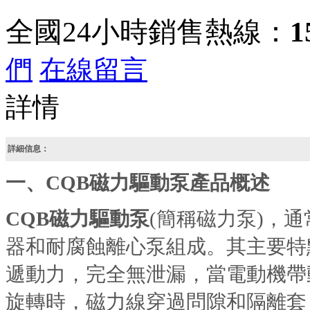
全國24小時銷售熱線：
1
們
在線留言
詳情
詳細信息：
一、
CQB磁力驅動泵
產品概述
CQB磁力驅動泵
(簡稱磁力泵)，
器和耐腐蝕離心泵組成。其主要特
遞動力，完全無泄漏，當電動機帶
旋轉時，磁力線穿過問隙和隔離套