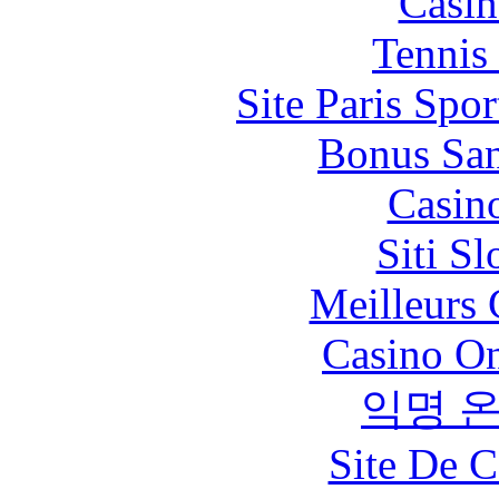
Casin
Tennis 
Site Paris Spor
Bonus San
Casin
Siti S
Meilleurs 
Casino O
익명 
Site De C